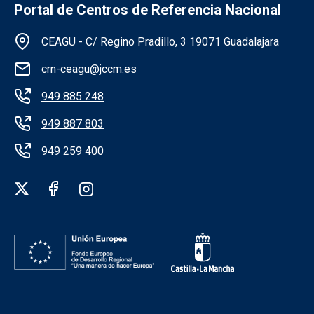
Portal de Centros de Referencia Nacional
Información de la institución CEAGU
CEAGU - C/ Regino Pradillo, 3 19071 Guadalajara
crn-ceagu@jccm.es
949 885 248
949 887 803
949 259 400
Redes sociales institución CEAGU