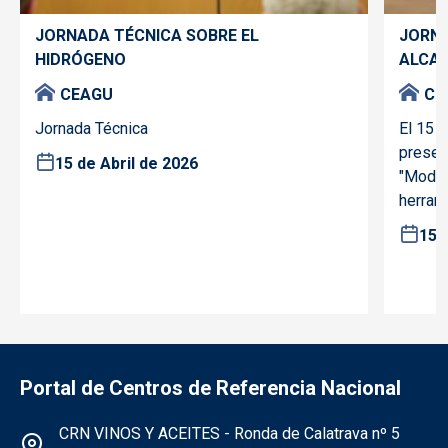
JORNADA TÉCNICA SOBRE EL
JORNA
HIDRÓGENO
ALCA
CEAGU
CE
Jornada Técnica
El 15 d
presen
15 de Abril de 2026
"Model
herrami
15 
Portal de Centros de Referencia Nacional
Información de la institución CRN Vinos y
CRN VINOS Y ACEITES - Ronda de Calatrava nº 5